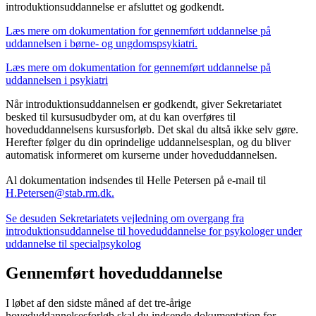
introduktionsuddannelse er afsluttet og godkendt.
Læs mere om dokumentation for gennemført uddannelse på
uddannelsen i børne- og ungdomspsykiatri.
Læs mere om dokumentation for gennemført uddannelse på
uddannelsen i psykiatri
Når introduktionsuddannelsen er godkendt, giver Sekretariatet
besked til kursusudbyder om, at du kan overføres til
hoveduddannelsens kursusforløb. Det skal du altså ikke selv gøre.
Herefter følger du din oprindelige uddannelsesplan, og du bliver
automatisk informeret om kurserne under hoveduddannelsen.
Al dokumentation indsendes til Helle Petersen på e-mail til
H.Petersen@stab.rm.dk.
Se desuden Sekretariatets vejledning om overgang fra
introduktionsuddannelse til hoveduddannelse for psykologer under
uddannelse til specialpsykolog
Gennemført hoveduddannelse
I løbet af den sidste måned af det tre-årige
hoveduddannelsesforløb skal du indsende dokumentation for